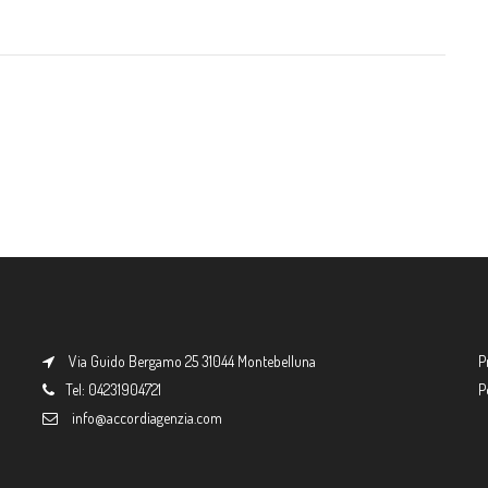
Via Guido Bergamo 25 31044 Montebelluna
P
Tel: 04231904721
P
info@accordiagenzia.com