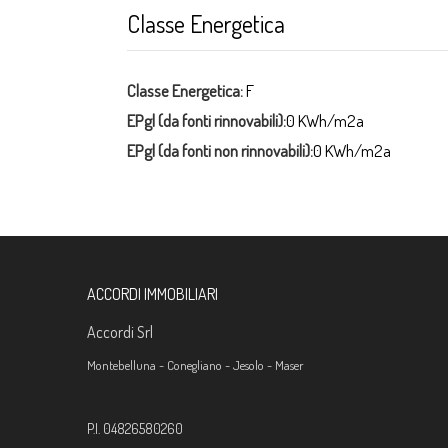
Classe Energetica
Classe Energetica:
F
EPgl (da fonti rinnovabili):
0 KWh/m2a
EPgl (da fonti non rinnovabili):
0 KWh/m2a
ACCORDI IMMOBILIARI
Accordi Srl
Montebelluna -
Conegliano - Jesolo - Maser
P.I. 04826580260