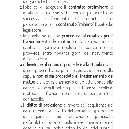
da gravi difetti costruttivi;
l’obbligo di adeguare il
contratto preliminare
, o
qualsiasi altro contratto comunque diretto al
successivo trasferimento della proprietà a una
persona fisica, a un
contenuto “minimo”
fissato dal
legislatore;
la previsione di una
procedura alternativa per il
frazionamento del mutuo
e della relativa ipoteca
iscritta a garanzia qualora la banca non vi
provveda entro novanta giorni dal ricevimento
della richiesta;
il
divieto per il notaio di procedere alla stipula
di atti
di compravendita, se prima o contestualmente alla
stipula
non si sia proceduto al frazionamento del
mutuo
e al perfezionamento di un atto idoneo alla
cancellazione dell’ipoteca per i lotti senza accollo di
mutuo, o al frazionamento della stessa per i lotti
con accollo;
il
diritto di prelazione
a favore dell’acquirente nel
caso di vendita all’asta dell’immobile, già adibito
dall’acquirente ad abitazione principale,
nell’ambito di una procedura esecutiva anche nel
caso in cui egli abbia ottenuto dal fideiussore il