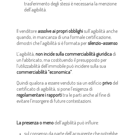
trasferimento degli stessi è necessaria la menzione
dell'agibilità.
Il venditore
assolve ai propri obblighi
sull’agibilità anche
quando, in mancanza di una formale certificazione,
dimostri che l’agibilità si è formata per
silenzio-assenso
.
L’agibilità,
non incide sulla commerciabilità giuridica
di
un fabbricato, ma costituendo il presupposto per
l’utilizzabilità dell'immobile può incidere sulla sua
commerciabilità “economica”
.
Quindi qualora a essere venduto sia un edificio
privo
del
certificato di agibilità, si pone l'esigenza di
regolamentare i rapporti
tra le parti anche al fine di
evitare l'insorgere di future contestazioni.
La presenza o meno
dell’agibilità può influire:
sul consenso da parte dell’acquirente che potrebbe