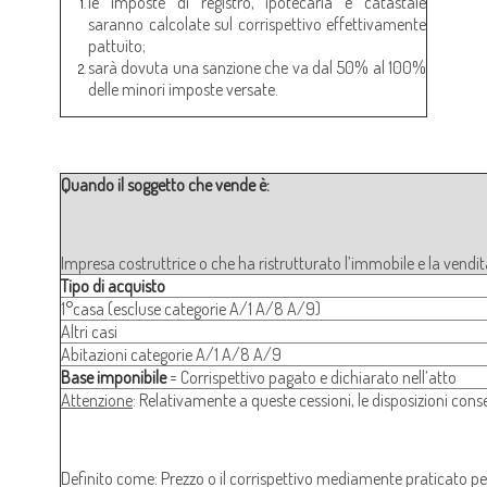
le imposte di registro, ipotecaria e catastale
saranno calcolate sul corrispettivo effettivamente
pattuito;
sarà dovuta una sanzione che va dal 50% al 100%
delle minori imposte versate.
Quando il soggetto che vende è:
Impresa costruttrice o che ha ristrutturato l’immobile e la vendit
Tipo di acquisto
1°casa (escluse categorie A/1 A/8 A/9)
Altri casi
Abitazioni categorie A/1 A/8 A/9
Base imponibile
= Corrispettivo pagato e dichiarato nell’atto
Attenzione
: Relativamente a queste cessioni, le disposizioni conse
Definito come: Prezzo o il corrispettivo mediamente praticato per