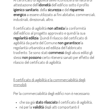
attestazione dell'
idoneità
dell'edificio sotto il profilo
igienico sanitario
, della
sicurezza
e del
risparmio
energico
a essere utilizzato ai fini abitativi, commerciali,
industriali, direzionali, altro.
Il certificato di agibilità
non attesta
la conformità
dell'edificio al progetto approvato e quindi la sua
regolarità edilizia
. Quindi Il rilascio del certificato di
agibilità da parte del Comune
non garantisce
la
regolarità urbanistica ed edilizia del fabbricato
trasferito. Se sono stati
commessi
degli abusi edilizi gli
stessi
non possono
certo ritenersi sanati per effetto del
rilascio del certificato di agibilità.
Il certificato di agibilità e la commerciabilità degli
immobili
Per la commerciabilità degli edifici non è necessario:
che sia già
stato rilasciato
il certificato di agibilità,
né per la
validità
degli atti comportanti il