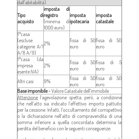
dall'abitabilità)
imposta di
Tipo di
registro
imposta
imposta
acquisto
(minima di
ipotecaria
catastale
1000 euro)
1°casa
(escluse
fissa di 50
fissa di 50
2%
categorie A/1
euro
euro
A/8 A/9)
1°casa (da
fissa di 50
fissa di 5
impresa
2%
euro
euro
esente IVA)
fissa di 50
fissa di 50
Altri casi
9%
euro
euro
Base imponibile
= Valore Catastale dell’immobile
Attenzione
l’agevolazione spetta, però, a condizione
che nell’atto sia indicato l’effettivo importo pattuito
per la cessione. Infatti, l’occultamento del corrispettivo
o la dichiarazione nell’atto di compravendita di una
somma inferiore a quella concordata determina la
perdita del beneficio con le seguenti conseguenze: