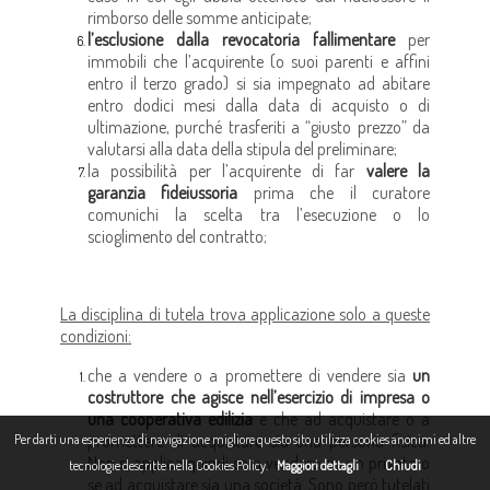
rimborso delle somme anticipate;
l’esclusione dalla revocatoria fallimentare
per
immobili che l’acquirente (o suoi parenti e affini
entro il terzo grado) si sia impegnato ad abitare
entro dodici mesi dalla data di acquisto o di
ultimazione, purché trasferiti a “giusto prezzo” da
valutarsi alla data della stipula del preliminare;
la possibilità per l’acquirente di far
valere la
garanzia fideiussoria
prima che il curatore
comunichi la scelta tra l’esecuzione o lo
scioglimento del contratto;
La disciplina di tutela trova applicazione solo a queste
condizioni:
che a vendere o a promettere di vendere sia
un
costruttore che agisce nell’esercizio di impresa o
una cooperativa edilizia
e che ad acquistare o a
promettere di acquistare sia una persona fisica.
Per darti una esperienza di navigazione migliore questo sito utilizza cookies anonimi ed altre
Non si applica quindi se a vendere sia un privato o
tecnologie descritte nella Cookies Policy.
Maggiori dettagli
Chiudi
se ad acquistare sia una società. Sono però tutelati