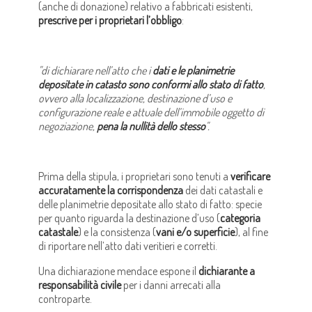
(anche di donazione) relativo a fabbricati esistenti,
prescrive per i proprietari l’obbligo
:
"di dichiarare nell’atto che i
dati e le planimetrie
depositate in catasto sono conformi allo stato di fatto
,
ovvero alla localizzazione, destinazione d’uso e
configurazione reale e attuale dell’immobile oggetto di
negoziazione,
pena la nullità dello stesso
".
Prima della stipula, i proprietari sono tenuti a
verificare
accuratamente la corrispondenza
dei dati catastali e
delle planimetrie depositate allo stato di fatto: specie
per quanto riguarda la destinazione d’uso (
categoria
catastale
) e la consistenza (
vani e/o superficie
), al fine
di riportare nell’atto dati veritieri e corretti.
Una dichiarazione mendace espone il
dichiarante a
responsabilità civile
per i danni arrecati alla
controparte.